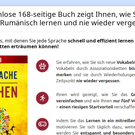
lose 168-seitige Buch zeigt Ihnen, wie S
t Rumänisch lernen und nie wieder verg
cks, mit denen Sie jede Sprache
schnell und effizient lernen 
hätten erträumen können!
Rumänisch-Spezialwortsch
und Geographie
Rumänisch Spezialwortschatz Natu
NUR
49.95 €
Mehr Informationen