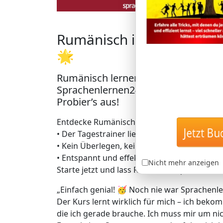
Rumänisch in Rekordzeit 
🌟
Rumänisch lernen mit der einzigar
Sprachenlernen24: Lerne Rumänisch,
Probier’s aus!
Entdecke Rumänischlernen auf geniale Art –
Jetzt Buc
• Der Tagestrainer liefert dir täglich genau
• Kein Überlegen, keine Zeitverschwendung 
• Entspannt und effektiv zu bis zu 5.000 da
Nicht mehr anzeigen
Starte jetzt und lass Rumänisch quasi von se
„Einfach genial! 🥳 Noch nie war Sprachenle
Der Kurs lernt wirklich für mich – ich bekom
die ich gerade brauche. Ich muss mir um 