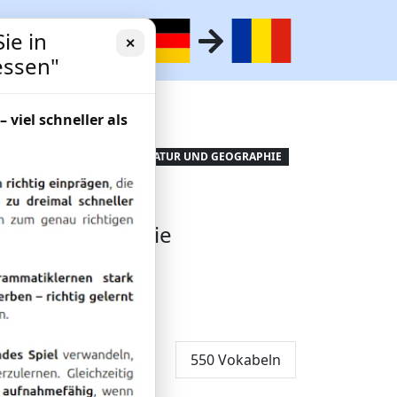
ie in
✕
essen"
– viel schneller als
atz Natur
NATUR UND GEOGRAPHIE
r und Geographie
550 Vokabeln