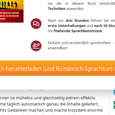
– mit nur 17 Minuten pro Tag!
tigen Langzeitgedächtnis-Lernmethode von
 ohne es jemals wieder zu vergessen.
 vollautomatisch und stressfrei! 🤖🚀
h herunterladen (und Rumänisch-Sprachkurs
 die Inhalte, die perfekt zu deinem Lernstand passen.
– der Kurs erkennt automatisch, was du brauchst.
uerhaft gespeicherten Vokabeln.
lbst in dein Langzeitgedächtnis fließen!
rnen so mühelos und gleichzeitig extrem effektiv.
me täglich automatisch genau die Inhalte geliefert,
nichts Gedanken machen und mache trotzdem enorme