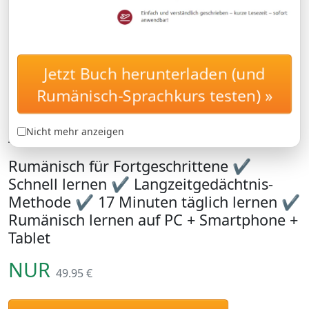
Jetzt Buch herunterladen (und
Rumänisch für
AUFBAUKURS
Fortgeschrittene: Lernen
Rumänisch-Sprachkurs testen) »
Sie den Rumänisch-
Aufbauwortschatz B1 und B2
Nicht mehr anzeigen
Rumänisch für Fortgeschrittene ✔
Schnell lernen ✔ Langzeitgedächtnis-
Methode ✔ 17 Minuten täglich lernen ✔
Rumänisch lernen auf PC + Smartphone +
Tablet
NUR
49.95 €