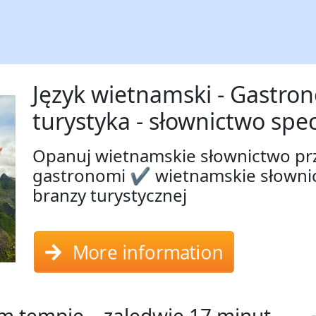
Język wietnamski - Gastron
turystyka - słownictwo spec
Opanuj wietnamskie słownictwo pr
gastronomi ✔ wietnamskie słownict
branzy turystycznej
More information
 tempie – zaledwie 17 minut