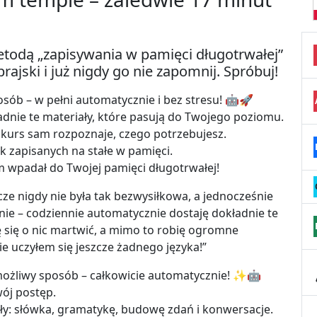
todą „zapisywania w pamięci długotrwałej”
ajski i już nigdy go nie zapomnij. Spróbuj!
sób – w pełni automatycznie i bez stresu! 🤖🚀
adnie te materiały, które pasują do Twojego poziomu.
 – kurs sam rozpoznaje, czego potrzebujesz.
ek zapisanych na stałe w pamięci.
am wpadał do Twojej pamięci długotrwałej!
ze nigdy nie była tak bezwysiłkowa, a jednocześnie
nie – codziennie automatycznie dostaję dokładnie te
ę się o nic martwić, a mimo to robię ogromne
ie uczyłem się jeszcze żadnego języka!”
możliwy sposób – całkowicie automatycznie! ✨🤖
wój postęp.
ły: słówka, gramatykę, budowę zdań i konwersacje.