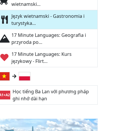
wietnamski…
Język wietnamski - Gastronomia i
turystyka…
17 Minute Languages: Geografia i
przyroda po…
17 Minute Languages: Kurs
językowy - Flirt…
Học tiếng Ba Lan với phương pháp
A1+A2
ghi nhớ dài hạn