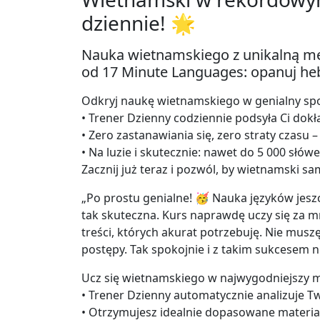
dziennie! 🌟
Nauka wietnamskiego z unikalną me
od 17 Minute Languages: opanuj hebr
Odkryj naukę wietnamskiego w genialny spo
• Trener Dzienny codziennie podsyła Ci dokł
• Zero zastanawiania się, zero straty czasu
• Na luzie i skutecznie: nawet do 5 000 słów
Zacznij już teraz i pozwól, by wietnamski s
„Po prostu genialne! 🥳 Nauka języków jeszc
tak skuteczna. Kurs naprawdę uczy się za m
treści, których akurat potrzebuję. Nie musz
postępy. Tak spokojnie i z takim sukcesem n
Ucz się wietnamskiego w najwygodniejszy 
• Trener Dzienny automatycznie analizuje T
• Otrzymujesz idealnie dopasowane materia