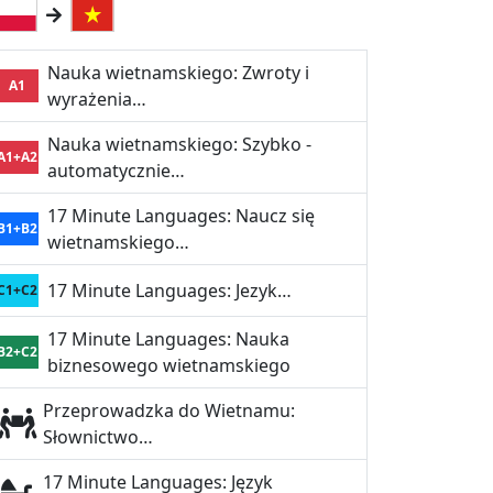
Nauka wietnamskiego: Zwroty i
A1
wyrażenia…
Nauka wietnamskiego: Szybko -
A1+A2
automatycznie…
17 Minute Languages: Naucz się
B1+B2
wietnamskiego…
17 Minute Languages: Jezyk…
C1+C2
17 Minute Languages: Nauka
B2+C2
biznesowego wietnamskiego
Przeprowadzka do Wietnamu:
Słownictwo…
17 Minute Languages: Język