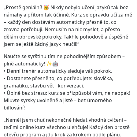
„Prostě geniální! 🥳 Nikdy nebylo učení jazyků tak bez
námahy a přitom tak účinné. Kurz se opravdu učí za mě
– každý den dostávám automaticky přesně to, co
zrovna potřebuji. Nemusím na nic myslet, a přesto
dělám obrovské pokroky. Takhle pohodově a úspěšně
jsem se ještě žádný jazyk neučil!“
Naučte se syrštinu tím nejpohodlnějším způsobem –
plně automaticky! ✨🤖
• Denní trenér automaticky sleduje váš pokrok.
• Dostanete přesně to, co potřebujete: slovíčka,
gramatiku, stavbu vět i konverzaci.
• Úplně bez stresu: kurz se přizpůsobí vám, ne naopak!
Mluvte syrsky uvolněně a jistě – bez úmorného
biflování!
„Neměl jsem chuť nekonečně hledat vhodná cvičení –
teď mi online kurz všechno ulehčuje! Každý den prostě
otevřu program a jdu krok za krokem podle plánu.