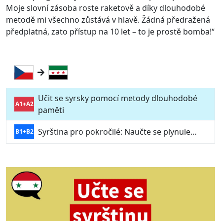
Moje slovní zásoba roste raketově a díky dlouhodobé
metodě mi všechno zůstává v hlavě. Žádná předražená
předplatná, zato přístup na 10 let – to je prostě bomba!“
Učit se syrsky pomocí metody dlouhodobé
A1+A2
paměti
Syrština pro pokročilé: Naučte se plynule…
B1+B2