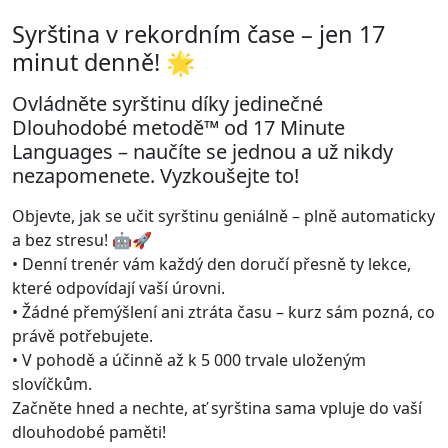
Syrština v rekordním čase – jen 17
minut denně! 🌟
Ovládněte syrštinu díky jedinečné
Dlouhodobé metodě™ od 17 Minute
Languages – naučíte se jednou a už nikdy
nezapomenete. Vyzkoušejte to!
Objevte, jak se učit syrštinu geniálně – plně automaticky
a bez stresu! 🤖🚀
• Denní trenér vám každý den doručí přesně ty lekce,
které odpovídají vaší úrovni.
• Žádné přemýšlení ani ztráta času – kurz sám pozná, co
právě potřebujete.
• V pohodě a účinně až k 5 000 trvale uloženým
slovíčkům.
Začněte hned a nechte, ať syrština sama vpluje do vaší
dlouhodobé paměti!