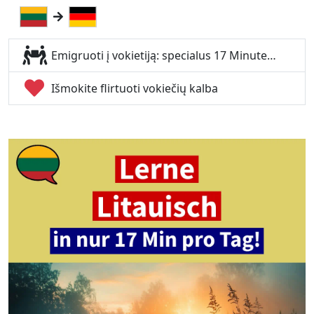
Emigruoti į vokietiją: specialus 17 Minute…
Išmokite flirtuoti vokiečių kalba