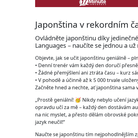
Japonština v rekordním č
Ovládněte japonštinu díky jedineč
Languages – naučíte se jednou a už
Objevte, jak se učit japonštinu geniálně – p
• Denní trenér vám každý den doručí přesně t
• Žádné přemýšlení ani ztráta času – kurz s
• V pohodě a účinně až k 5 000 trvale ulože
Začněte hned a nechte, ať japonština sama 
„Prostě geniální! 🥳 Nikdy nebylo učení jaz
opravdu učí za mě – každý den dostávám au
na nic myslet, a přesto dělám obrovské pok
jazyk neučil!“
Naučte se japonštinu tím nejpohodlnějším