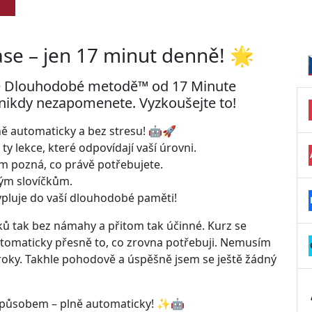
ase – jen 17 minut denně! 🌟
né Dlouhodobé metodě™ od 17 Minute
 nikdy nezapomenete. Vyzkoušejte to!
lně automaticky a bez stresu! 🤖🚀
y lekce, které odpovídají vaší úrovni.
ám pozná, co právě potřebujete.
ným slovíčkům.
vpluje do vaší dlouhodobé paměti!
yků tak bez námahy a přitom tak účinné. Kurz se
tomaticky přesně to, co zrovna potřebuji. Nemusím
roky. Takhle pohodově a úspěšně jsem se ještě žádný
 způsobem – plně automaticky! ✨🤖