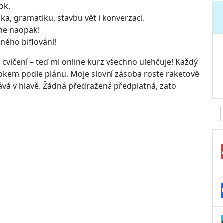
ok.
čka, gramatiku, stavbu vět i konverzaci.
 ne naopak!
ného biflování!
vičení – teď mi online kurz všechno ulehčuje! Každý
okem podle plánu. Moje slovní zásoba roste raketově
vá v hlavě. Žádná předražená předplatná, zato