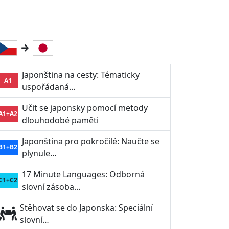
Japonština na cesty: Tématicky
A1
uspořádaná…
Učit se japonsky pomocí metody
A1+A2
dlouhodobé paměti
Japonština pro pokročilé: Naučte se
B1+B2
plynule…
17 Minute Languages: Odborná
C1+C2
slovní zásoba…
Stěhovat se do Japonska: Speciální
slovní…