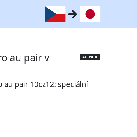
o au pair v
AU-PAIR
o au pair 10cz12: speciální