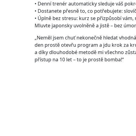
• Denní trenér automaticky sleduje váš pokr
• Dostanete přesně to, co potřebujete: sloví
• Úplně bez stresu: kurz se přizpůsobí vám,
Mluvte japonsky uvolněně a jistě – bez úmor
„Neměl jsem chuť nekonečně hledat vhodná c
den prostě otevřu program a jdu krok za kr
a díky dlouhodobé metodě mi všechno zůstá
přístup na 10 let – to je prostě bomba!“