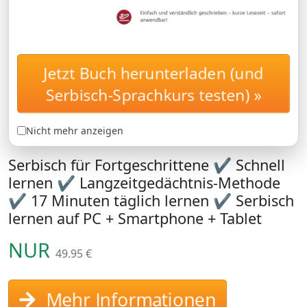
Jetzt Buch herunterladen (und
Serbisch für
AUFBAUKURS
Fortgeschrittene: Lernen
Serbisch-Sprachkurs testen) »
Sie den Serbisch-Aufbauwortschatz
B1 und B2
Nicht mehr anzeigen
Serbisch für Fortgeschrittene ✔ Schnell
lernen ✔ Langzeitgedächtnis-Methode
✔ 17 Minuten täglich lernen ✔ Serbisch
lernen auf PC + Smartphone + Tablet
NUR
49.95 €
Mehr Informationen