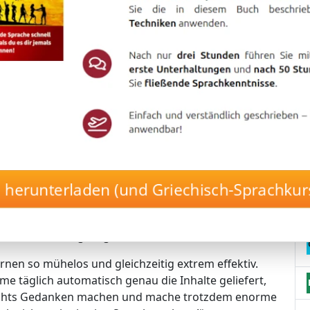
– mit nur 17 Minuten pro Tag!
tigen Langzeitgedächtnis-Lernmethode von
, ohne es jemals wieder zu vergessen.
 vollautomatisch und stressfrei! 🤖🚀
uch herunterladen (und Griechisch-Sprachkurs t
 die Inhalte, die perfekt zu deinem Lernstand passen.
– der Kurs erkennt automatisch, was du brauchst.
uerhaft gespeicherten Vokabeln.
lbst in dein Langzeitgedächtnis fließen!
rnen so mühelos und gleichzeitig extrem effektiv.
me täglich automatisch genau die Inhalte geliefert,
nichts Gedanken machen und mache trotzdem enorme