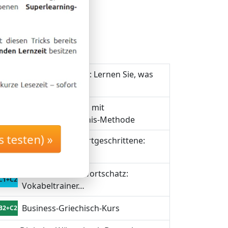
Griechisch lernen: Lernen Sie, was
A1
Sie in…
Griechisch lernen mit
A1+A2
Langzeitgedächtnis-Methode
esten) »
Griechisch für Fortgeschrittene:
B1+B2
Lernen Sie…
Griechisch-Fachwortschatz:
C1+C2
Vokabeltrainer…
Business-Griechisch-Kurs
B2+C2