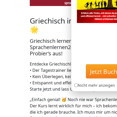
Griechisch in Rekordzeit 
🌟
Griechisch lernen mit der einzigar
Sprachenlernen24: Lerne Griechisch
Probier’s aus!
Entdecke Griechischlernen auf geniale Art –
Jetzt B
• Der Tagestrainer liefert dir täglich genau
• Kein Überlegen, keine Zeitverschwendung 
• Entspannt und effektiv zu bis zu 5.000 da
Nicht mehr anzeigen
Starte jetzt und lass Griechisch quasi von se
„Einfach genial! 🥳 Noch nie war Sprachenle
Der Kurs lernt wirklich für mich – ich bekom
die ich gerade brauche. Ich muss mir um 