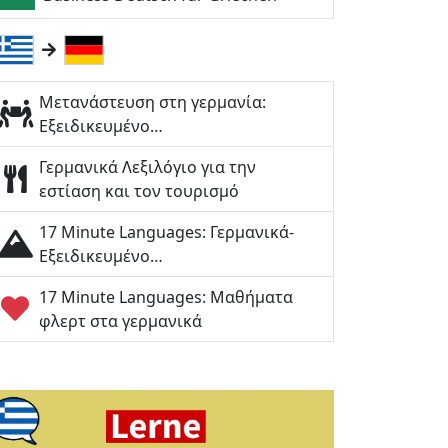
Μετανάστευση στη γερμανία:
Εξειδικευμένο…
Γερμανικά Λεξιλόγιο για την
εστίαση και τον τουρισμό
17 Minute Languages: Γερμανικά-
Εξειδικευμένο…
17 Minute Languages: Μαθήματα
φλερτ στα γερμανικά