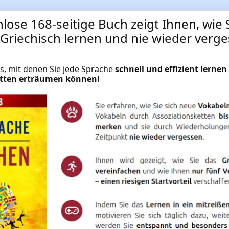
lose 168-seitige Buch zeigt Ihnen, wie S
 Griechisch lernen und nie wieder verg
cks, mit denen Sie jede Sprache
schnell und effizient lernen 
Griechisch-Spezialwortsch
hätten erträumen können!
und Verkehr"
Lernen Sie den Griechisch-Spezialw
Verkehr
NUR
49.95 €
Mehr Informationen