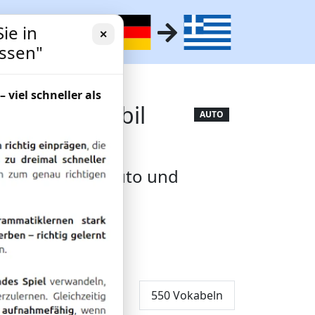
ie in
✕
essen"
– viel schneller als
atz "Automobil
AUTO
ortschatz für Auto und
550 Vokabeln