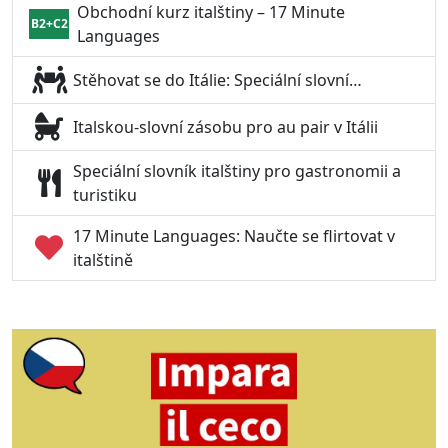
Obchodní kurz italštiny – 17 Minute
B2+C2
Languages
Stěhovat se do Itálie: Speciální slovní…
Italskou-slovní zásobu pro au pair v Itálii
Speciální slovník italštiny pro gastronomii a
turistiku
17 Minute Languages: Naučte se flirtovat v
italštině