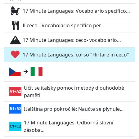
17 Minute Languages: Vocabolario specifico…
Il ceco - Vocabolario specifico per…
17 Minute Languages: ceco- vocabolario…
17 Minute Languages: corso "Flirtare in ceco"
Učit se italsky pomocí metody dlouhodobé
A1+A2
paměti
Italština pro pokročilé: Naučte se plynule…
B1+B2
17 Minute Languages: Odborná slovní
C1+C2
zásoba…