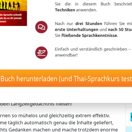
Mehr Informationen
nur 17 Minuten pro Tag! 🌟
Langzeitgedächtnis-Lernmethode von
es jemals wieder zu vergessen. Probier’s
utomatisch und stressfrei! 🤖🚀
Buch herunterladen (und Thai-Sprachkurs te
 die Inhalte, die perfekt zu deinem Lernstand passen.
– der Kurs erkennt automatisch, was du brauchst.
uerhaft gespeicherten Vokabeln.
n dein Langzeitgedächtnis fließen!
rnen so mühelos und gleichzeitig extrem effektiv.
me täglich automatisch genau die Inhalte geliefert,
nichts Gedanken machen und mache trotzdem enorme