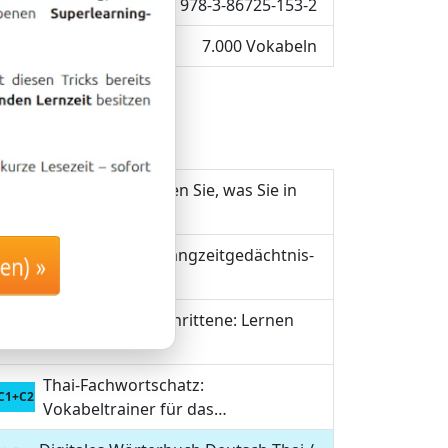
ISBN: 978-3-86725-153-2
7.000 Vokabeln
Thai lernen: Lernen Sie, was Sie in
A1
Thailand…
Thai lernen mit Langzeitgedächtnis-
sten) »
A1+A2
Methode
Thai für Fortgeschrittene: Lernen
B1+B2
Sie den…
Thai-Fachwortschatz:
C1+C2
Vokabeltrainer für das…