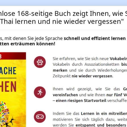
lose 168-seitige Buch zeigt Ihnen, wie S
 Thai lernen und nie wieder vergessen"
Digitales Wörterbuch Deuts
cks, mit denen Sie jede Sprache
schnell und effizient lernen 
hätten erträumen können!
Thai-Deutsch für Windows,
für Pocket PCs und Smartp
Download erhältlich
Wörterbuch Deutsch-Thai / Thai-De
Mac OS sowie für Pocket PCs und S
nach Thailand
NUR
19.95 €