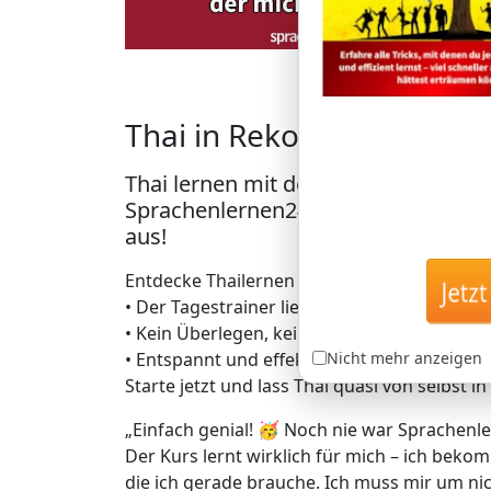
Thai in Rekordzeit – mit 
Thai lernen mit der einzigartigen 
Sprachenlernen24: Lerne Thai, ohne 
aus!
Entdecke Thailernen auf geniale Art – volla
Jetzt 
• Der Tagestrainer liefert dir täglich genau
• Kein Überlegen, keine Zeitverschwendung 
Nicht mehr anzeigen
• Entspannt und effektiv zu bis zu 5.000 da
Starte jetzt und lass Thai quasi von selbst i
„Einfach genial! 🥳 Noch nie war Sprachenle
Der Kurs lernt wirklich für mich – ich bekom
die ich gerade brauche. Ich muss mir um 