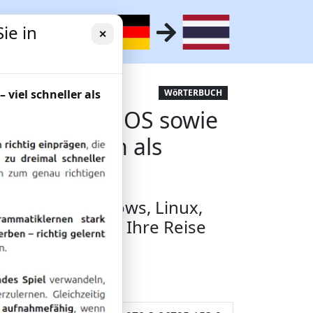
ie in
✕
ch-Thai /
– viel schneller als
WöRTERBUCH
 Linux, Mac OS sowie
hones. Auch als
utsch für Windows, Linux,
martphones für Ihre Reise