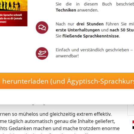
 mit nur 17 Minuten pro Tag!
igen Langzeitgedächtnis-Lernmethode von
 ohne es jemals wieder zu vergessen.
vollautomatisch und stressfrei! 🤖🚀
h herunterladen (und Ägyptisch-Sprachkurs
 die Inhalte, die perfekt zu deinem Lernstand passen.
– der Kurs erkennt automatisch, was du brauchst.
uerhaft gespeicherten Vokabeln.
bst in dein Langzeitgedächtnis fließen!
rnen so mühelos und gleichzeitig extrem effektiv.
me täglich automatisch genau die Inhalte geliefert,
nichts Gedanken machen und mache trotzdem enorme