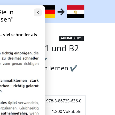
ie in
✕
ssen"
– viel schneller als
tene: Lernen
AUFBAUKURS
wortschatz B1 und B2
Schnell lernen ✔
 Minuten täglich lernen ✔
ne + Tablet
ISBN: 978-3-86725-636-0
1.800 Vokabeln