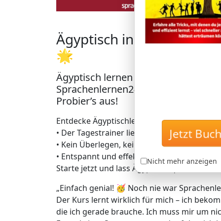
Ägyptisch in Rekordzeit –
🌟
Ägyptisch lernen mit der einzigart
Sprachenlernen24: Lerne Ägyptisch,
Probier’s aus!
Entdecke Ägyptischlernen auf geniale Art – 
Jetzt Buc
• Der Tagestrainer liefert dir täglich genau
• Kein Überlegen, keine Zeitverschwendung 
• Entspannt und effektiv zu bis zu 5.000 da
Nicht mehr anzeigen
Starte jetzt und lass Ägyptisch quasi von sel
„Einfach genial! 🥳 Noch nie war Sprachenle
Der Kurs lernt wirklich für mich – ich bekom
die ich gerade brauche. Ich muss mir um 