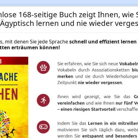
lose 168-seitige Buch zeigt Ihnen, wie S
t Ägyptisch lernen und nie wieder verge
cks, mit denen Sie jede Sprache
schnell und effizient lernen 
Ägyptisch für Fortgeschrit
hätten erträumen können!
Sie den Ägyptisch-Aufbau
Ägyptisch für Fortgeschrittene ✔ 
Langzeitgedächtnis-Methode ✔ 17
Ägyptisch lernen auf PC + Smartpho
NUR
49.95 €
Mehr Informationen