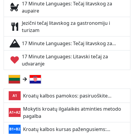
17 Minute Languages: Tečaj litavskog za
aupaire
Jezični tečaj litavskog za gastronomiju i
turizam
17 Minute Languages: Tečaj litavskog za…
17 Minute Languages: Litavski tečaj za
udvaranje
Kroatų kalbos pamokos: pasiruoškite…
A1
Mokytis kroatų ilgalaikės atminties metodo
A1+A2
pagalba
Kroatų kalbos kursas pažengusiems:…
B1+B2