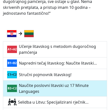
dugotrajnog pamćenja, sve ostaje u glavi. Nema
skrivenih pretplata, a pristup imam 10 godina –
jednostavno fantastično!“
Učenje litavskog s metodom dugoročnog
A1+A2
pamćenja
Napredni tečaj litavskog: Naučite litavski…
B1+B2
Stručni pojmovnik litavskog!
C1+C2
Naučite poslovni litavski uz 17 Minute
B2+C2
Languages
Selidba u Litvu: Specijalizirani rječnik…