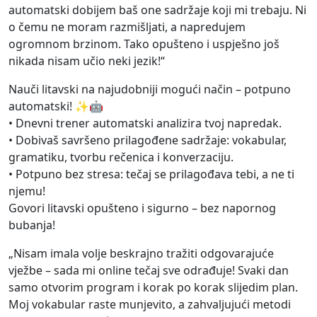
automatski dobijem baš one sadržaje koji mi trebaju. Ni
o čemu ne moram razmišljati, a napredujem
ogromnom brzinom. Tako opušteno i uspješno još
nikada nisam učio neki jezik!“
Nauči litavski na najudobniji mogući način – potpuno
automatski! ✨🤖
• Dnevni trener automatski analizira tvoj napredak.
• Dobivaš savršeno prilagođene sadržaje: vokabular,
gramatiku, tvorbu rečenica i konverzaciju.
• Potpuno bez stresa: tečaj se prilagođava tebi, a ne ti
njemu!
Govori litavski opušteno i sigurno – bez napornog
bubanja!
„Nisam imala volje beskrajno tražiti odgovarajuće
vježbe – sada mi online tečaj sve odrađuje! Svaki dan
samo otvorim program i korak po korak slijedim plan.
Moj vokabular raste munjevito, a zahvaljujući metodi