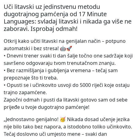
Uči litavski uz jedinstvenu metodu
dugotrajnog pamćenja od 17 Minute
Languages: svladaj litavski i nikada ga više ne
zaboravi. Isprobaj odmah!
Otkrij kako učiti litavski na genijalan način – potpuno
automatski i bez stresa! 🤖🚀
• Dnevni trener svaki ti dan šalje točno one sadržaje koji
savršeno odgovaraju tvom trenutačnom znanju.
• Bez razmišljanja i gubljenja vremena – tečaj sam
prepoznaje što ti treba.
• Opusti se i učinkovito usvoji do 5000 riječi koje ostaju
trajno zapamćene.
Započni odmah i pusti da litavski gotovo sam od sebe
prijeđe u tvoje dugotrajno pamćenje!
„Jednostavno genijalno! 🥳 Nikada dosad učenje jezika
nije bilo tako bez napora, a istodobno toliko učinkovito.
Tečaj doslovno uči umjesto mene – svaki dan