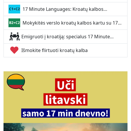
17 Minute Languages: Kroatų kalbos…
C1+C2
Mokykitės verslo kroatų kalbos kartu su 17…
B2+C2
Emigruoti į kroatiją: specialus 17 Minute…
Išmokite flirtuoti kroatų kalba