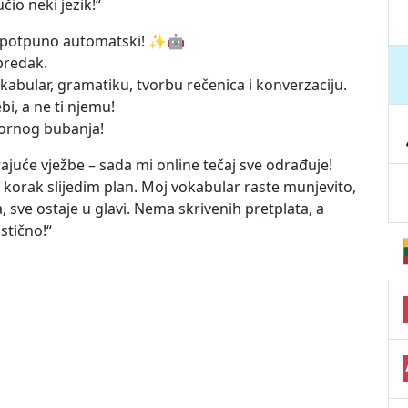
io neki jezik!“
 – potpuno automatski! ✨🤖
predak.
kabular, gramatiku, tvorbu rečenica i konverzaciju.
bi, a ne ti njemu!
pornog bubanja!
ajuće vježbe – sada mi online tečaj sve odrađuje!
korak slijedim plan. Moj vokabular raste munjevito,
sve ostaje u glavi. Nema skrivenih pretplata, a
stično!“