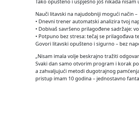
Tako opušteno i uspješno još nikada nisam uč
Nauči litavski na najudobniji mogući način
• Dnevni trener automatski analizira tvoj na
• Dobivaš savršeno prilagođene sadržaje: vo
• Potpuno bez stresa: tečaj se prilagođava te
Govori litavski opušteno i sigurno – bez na
„Nisam imala volje beskrajno tražiti odgovar
Svaki dan samo otvorim program i korak po 
a zahvaljujući metodi dugotrajnog pamćenja, 
pristup imam 10 godina – jednostavno fanta