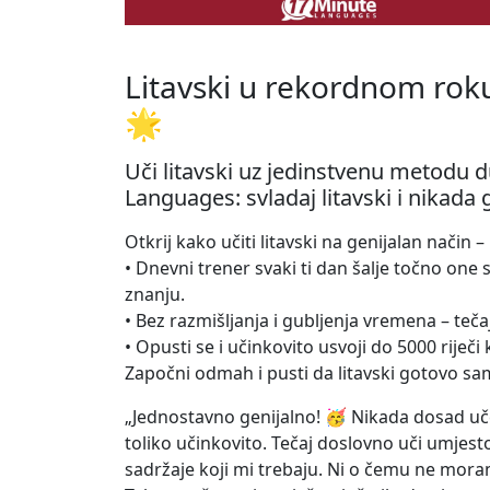
Litavski u rekordnom rok
🌟
Uči litavski uz jedinstvenu metodu
Languages: svladaj litavski i nikada
Otkrij kako učiti litavski na genijalan način
• Dnevni trener svaki ti dan šalje točno on
znanju.
• Bez razmišljanja i gubljenja vremena – teča
• Opusti se i učinkovito usvoji do 5000 riječ
Započni odmah i pusti da litavski gotovo sa
„Jednostavno genijalno! 🥳 Nikada dosad uče
toliko učinkovito. Tečaj doslovno uči umje
sadržaje koji mi trebaju. Ni o čemu ne mo