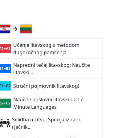
Učenje litavskog s metodom
A1+A2
dugoročnog pamćenja
Napredni tečaj litavskog: Naučite
B1+B2
litavski…
Stručni pojmovnik litavskog!
C1+C2
Naučite poslovni litavski uz 17
B2+C2
Minute Languages
Selidba u Litvu: Specijalizirani
rječnik…