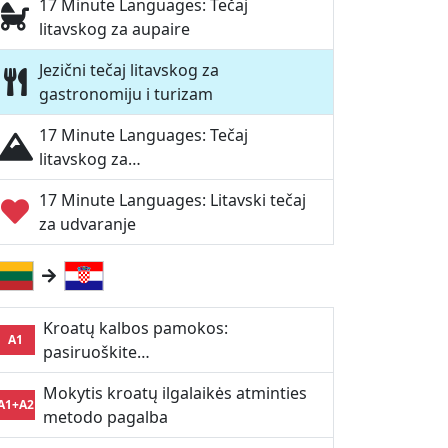
17 Minute Languages: Tečaj
litavskog za aupaire
Jezični tečaj litavskog za
gastronomiju i turizam
17 Minute Languages: Tečaj
litavskog za…
17 Minute Languages: Litavski tečaj
za udvaranje
Kroatų kalbos pamokos:
A1
pasiruoškite…
Mokytis kroatų ilgalaikės atminties
A1+A2
metodo pagalba