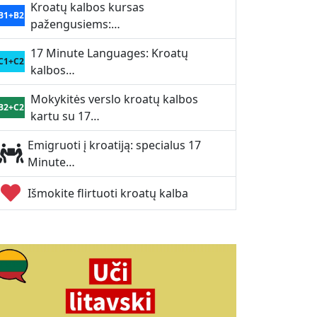
Kroatų kalbos kursas
B1+B2
pažengusiems:…
17 Minute Languages: Kroatų
C1+C2
kalbos…
Mokykitės verslo kroatų kalbos
B2+C2
kartu su 17…
Emigruoti į kroatiją: specialus 17
Minute…
Išmokite flirtuoti kroatų kalba