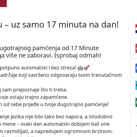
u – uz samo 17 minuta na dan!
 dugotrajnog pamćenja od 17 Minute
 ga više ne zaboravi. Isprobaj odmah!
 – potpuno automatski i bez stresa! 🤖🚀
e sadržaje koji savršeno odgovaraju tvom trenutačnom
j sam prepoznaje što ti treba.
i koje ostaju trajno zapamćene.
m od sebe prijeđe u tvoje dugotrajno pamćenje!
nje jezika nije bilo tako bez napora, a istodobno
sto mene – svaki dan automatski dobijem baš one
ram razmišljati, a napredujem ogromnom brzinom.