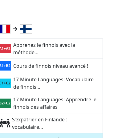
Apprenez le finnois avec la
A1+A2
méthode…
Cours de finnois niveau avancé !
B1+B2
17 Minute Languages: Vocabulaire
C1+C2
de finnois…
17 Minute Languages: Apprendre le
B2+C2
finnois des affaires
S’expatrier en Finlande :
vocabulaire…