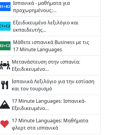
Ισπανικά - μαθήματα για
B1+B2
προχωρημένους:…
Εξειδικευμένο λεξιλόγιο και
C1+C2
εκπαιδευτής…
Μάθετε ισπανικά Business με τις
B2+C2
17 Minute Languages
Μετανάστευση στην ισπανία:
Εξειδικευμένο…
Ισπανικά Λεξιλόγιο για την εστίαση
και τον τουρισμό
17 Minute Languages: Ισπανικά-
Εξειδικευμένο…
17 Minute Languages: Μαθήματα
φλερτ στα ισπανικά