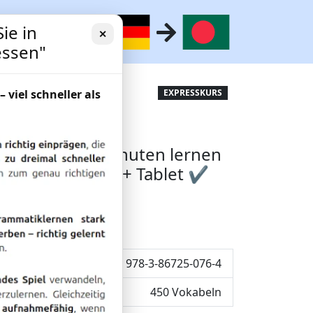
ie in
✕
essen"
erlearning-
– viel schneller als
EXPRESSKURS
 testen ✔ 17 Minuten lernen
C + Smartphone + Tablet ✔
ent lernen
ISBN: 978-3-86725-076-4
450 Vokabeln