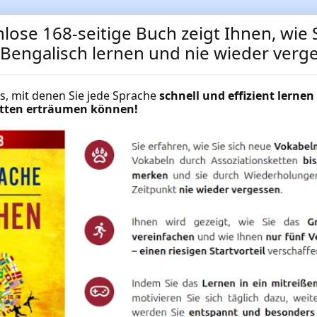
lose 168-seitige Buch zeigt Ihnen, wie S
t Bengalisch lernen und nie wieder verg
Bengalisch lernen mit Sup
cks, mit denen Sie jede Sprache
schnell und effizient lernen 
hätten erträumen können!
Technologie
Bengalischkurs sofort starten und
am Tag ✔ Bengalisch lernen auf P
Superlearning ✔ Schnell und effizi
NUR
29.95 €
Mehr Informationen