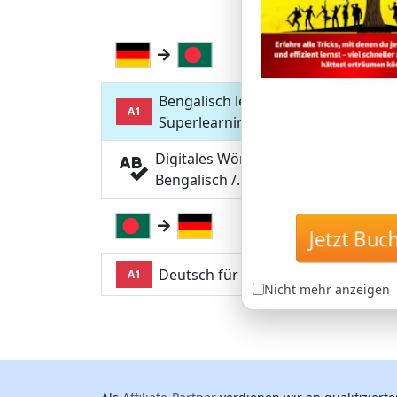
Bengalisch lernen mit
A1
Superlearning-Technologie
Digitales Wörterbuch Deutsch-
Bengalisch /…
Jetzt Buc
Deutsch für Bengalen lernen mit…
A1
Nicht mehr anzeigen