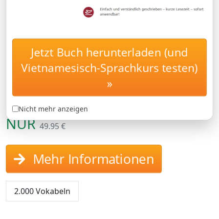
Jetzt Buch herunterladen (und
Vietnamesisch-Wortschatz
AU-PAIR
Vietnamesisch-Sprachkurs testen)
für Au-Pairs in Vietnam
»
Vietnamesisch für Aupairs, Als Au Pair in
Vietnam arbeiten: Spezialwortschatz
Nicht mehr anzeigen
NUR
49.95 €
Mehr Informationen
2.000 Vokabeln