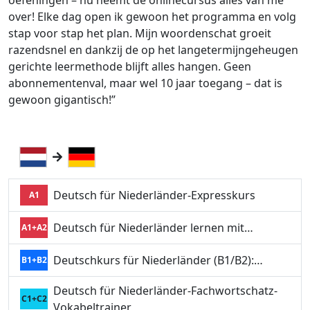
oefeningen – nu neemt de onlinecursus alles van me
over! Elke dag open ik gewoon het programma en volg
stap voor stap het plan. Mijn woordenschat groeit
razendsnel en dankzij de op het langetermijngeheugen
gerichte leermethode blijft alles hangen. Geen
abonnementenval, maar wel 10 jaar toegang – dat is
gewoon gigantisch!”
Deutsch für Niederländer-Expresskurs
A1
Deutsch für Niederländer lernen mit…
A1+A2
Deutschkurs für Niederländer (B1/B2):…
B1+B2
Deutsch für Niederländer-Fachwortschatz-
C1+C2
Vokabeltrainer