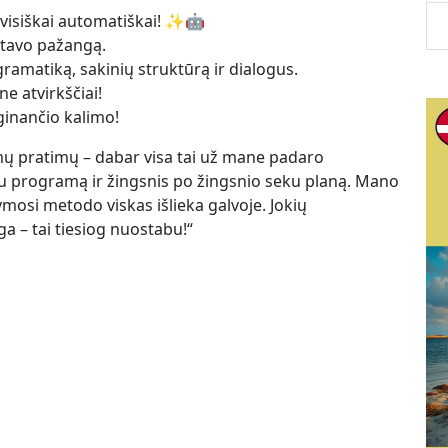
visiškai automatiškai! ✨🤖
 tavo pažangą.
 gramatiką, sakinių struktūrą ir dialogus.
ne atvirkščiai!
rginančio kalimo!
mų pratimų – dabar visa tai už mane padaro
rau programą ir žingsnis po žingsnio seku planą. Mano
ymosi metodo viskas išlieka galvoje. Jokių
a – tai tiesiog nuostabu!“