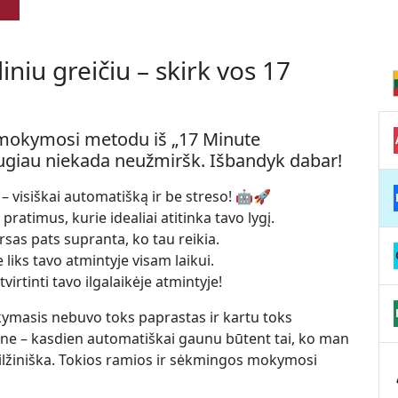
niu greičiu – skirk vos 17
u mokymosi metodu iš „17 Minute
ugiau niekada neužmiršk. Išbandyk dabar!
 visiškai automatišką ir be streso! 🤖🚀
ratimus, kurie idealiai atitinka tavo lygį.
ursas pats supranta, ko tau reikia.
 liks tavo atmintyje visam laikui.
virtinti tavo ilgalaikėje atmintyje!
kymasis nebuvo toks paprastas ir kartu toks
ane – kasdien automatiškai gaunu būtent tai, ko man
 milžiniška. Tokios ramios ir sėkmingos mokymosi