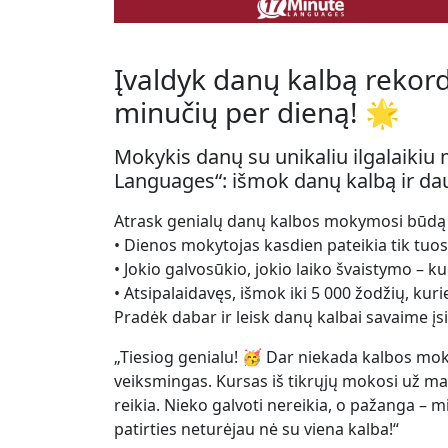
Įvaldyk danų kalbą rekordi
minučių per dieną! 🌟
Mokykis danų su unikaliu ilgalaiki
Languages“: išmok danų kalbą ir da
Atrask genialų danų kalbos mokymosi būdą –
• Dienos mokytojas kasdien pateikia tik tuos p
• Jokio galvosūkio, jokio laiko švaistymo – k
• Atsipalaidavęs, išmok iki 5 000 žodžių, kurie
Pradėk dabar ir leisk danų kalbai savaime įsit
„Tiesiog genialu! 🥳 Dar niekada kalbos mo
veiksmingas. Kursas iš tikrųjų mokosi už m
reikia. Nieko galvoti nereikia, o pažanga –
patirties neturėjau nė su viena kalba!“