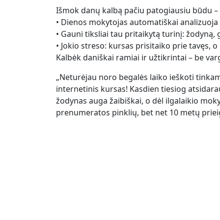
Išmok danų kalbą pačiu patogiausiu būdu – 
• Dienos mokytojas automatiškai analizuoja
• Gauni tiksliai tau pritaikytą turinį: žodyną,
• Jokio streso: kursas prisitaiko prie tavęs, o 
Kalbėk daniškai ramiai ir užtikrintai – be va
„Neturėjau noro begalės laiko ieškoti tinka
internetinis kursas! Kasdien tiesiog atsida
žodynas auga žaibiškai, o dėl ilgalaikio mok
prenumeratos pinklių, bet net 10 metų prieig