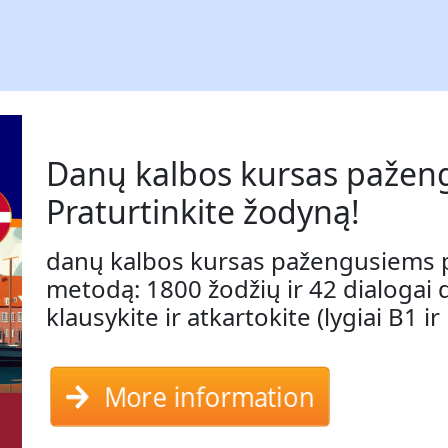
Danų kalbos kursas pažen
Praturtinkite žodyną!
danų kalbos kursas pažengusiems pa
metodą: 1800 žodžių ir 42 dialogai d
klausykite ir atkartokite (lygiai B1 ir
More information