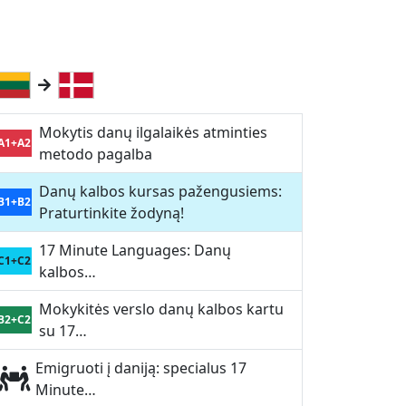
Mokytis danų ilgalaikės atminties
A1+A2
metodo pagalba
Danų kalbos kursas pažengusiems:
B1+B2
Praturtinkite žodyną!
17 Minute Languages: Danų
C1+C2
kalbos…
Mokykitės verslo danų kalbos kartu
B2+C2
su 17…
Emigruoti į daniją: specialus 17
Minute…