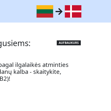
gusiems:
AUFBAUKURS
gal ilgalaikės atminties
anų kalba - skaitykite,
 B2)!