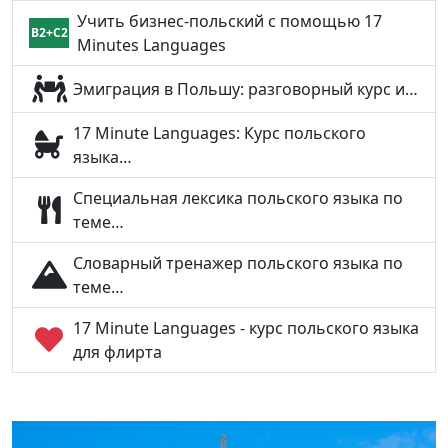
Учить бизнес-польский с помощью 17
B2+C2
Minutes Languages
Эмиграция в Польшу: разговорный курс и…
17 Minute Languages: Курс польского
языка…
Специальная лексика польского языка по
теме…
Словарный тренажер польского языка по
теме…
17 Minute Languages - курс польского языка
для флирта