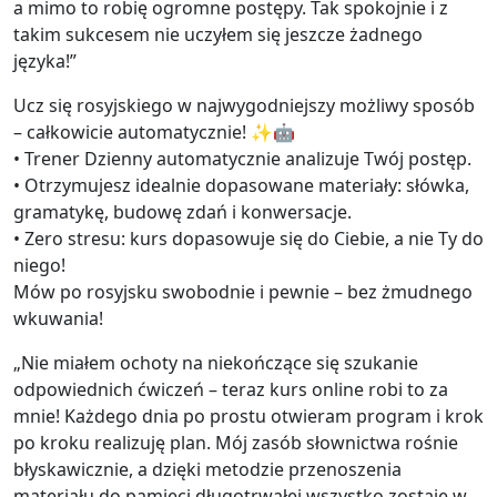
a mimo to robię ogromne postępy. Tak spokojnie i z
takim sukcesem nie uczyłem się jeszcze żadnego
języka!”
Ucz się rosyjskiego w najwygodniejszy możliwy sposób
– całkowicie automatycznie! ✨🤖
• Trener Dzienny automatycznie analizuje Twój postęp.
• Otrzymujesz idealnie dopasowane materiały: słówka,
gramatykę, budowę zdań i konwersacje.
• Zero stresu: kurs dopasowuje się do Ciebie, a nie Ty do
niego!
Mów po rosyjsku swobodnie i pewnie – bez żmudnego
wkuwania!
„Nie miałem ochoty na niekończące się szukanie
odpowiednich ćwiczeń – teraz kurs online robi to za
mnie! Każdego dnia po prostu otwieram program i krok
po kroku realizuję plan. Mój zasób słownictwa rośnie
błyskawicznie, a dzięki metodzie przenoszenia
materiału do pamięci długotrwałej wszystko zostaje w