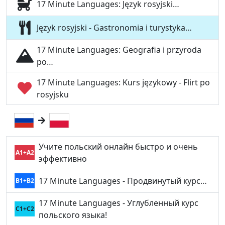
17 Minute Languages: Język rosyjski…
Język rosyjski - Gastronomia i turystyka…
17 Minute Languages: Geografia i przyroda
po…
17 Minute Languages: Kurs językowy - Flirt po
rosyjsku
Учите польский онлайн быстро и очень
A1+A2
эффективно
17 Minute Languages - Продвинутый курс…
B1+B2
17 Minute Languages - Углубленный курс
C1+C2
польского языка!