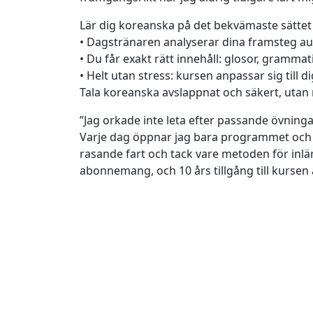
Lär dig koreanska på det bekvämaste sättet
• Dagstränaren analyserar dina framsteg au
• Du får exakt rätt innehåll: glosor, gramm
• Helt utan stress: kursen anpassar sig till d
Tala koreanska avslappnat och säkert, utan
”Jag orkade inte leta efter passande övninga
Varje dag öppnar jag bara programmet och fö
rasande fart och tack vare metoden för inlärn
abonnemang, och 10 års tillgång till kursen ä