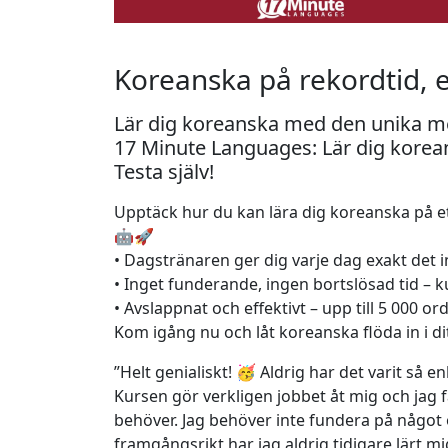
Koreanska på rekordtid, 
Lär dig koreanska med den unika met
17 Minute Languages: Lär dig korea
Testa själv!
Upptäck hur du kan lära dig koreanska på ett
🤖🚀
• Dagstränaren ger dig varje dag exakt det i
• Inget funderande, ingen bortslösad tid – 
• Avslappnat och effektivt – upp till 5 000 o
Kom igång nu och låt koreanska flöda in i dit
”Helt genialiskt! 🥳 Aldrig har det varit så en
Kursen gör verkligen jobbet åt mig och jag f
behöver. Jag behöver inte fundera på någo
framgångsrikt har jag aldrig tidigare lärt mi