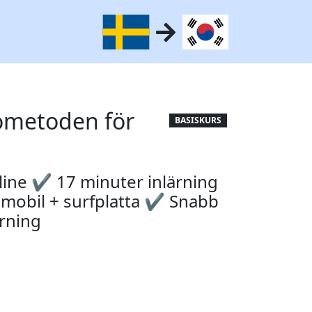
rometoden för
BASISKURS
line ✔ 17 minuter inlärning
 mobil + surfplatta ✔ Snabb
rning