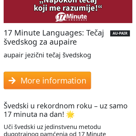
17 Minute Languages: Tečaj
AU-PAIR
švedskog za aupaire
aupair jezični tečaj švedskog
More information
Švedski u rekordnom roku – uz samo
17 minuta na dan! 🌟
Uči švedski uz jedinstvenu metodu
dugotrajnog pamćenja od 17 Minute