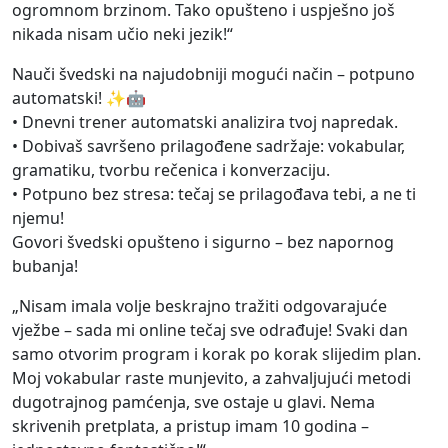
ogromnom brzinom. Tako opušteno i uspješno još
nikada nisam učio neki jezik!“
Nauči švedski na najudobniji mogući način – potpuno
automatski! ✨🤖
• Dnevni trener automatski analizira tvoj napredak.
• Dobivaš savršeno prilagođene sadržaje: vokabular,
gramatiku, tvorbu rečenica i konverzaciju.
• Potpuno bez stresa: tečaj se prilagođava tebi, a ne ti
njemu!
Govori švedski opušteno i sigurno – bez napornog
bubanja!
„Nisam imala volje beskrajno tražiti odgovarajuće
vježbe – sada mi online tečaj sve odrađuje! Svaki dan
samo otvorim program i korak po korak slijedim plan.
Moj vokabular raste munjevito, a zahvaljujući metodi
dugotrajnog pamćenja, sve ostaje u glavi. Nema
skrivenih pretplata, a pristup imam 10 godina –