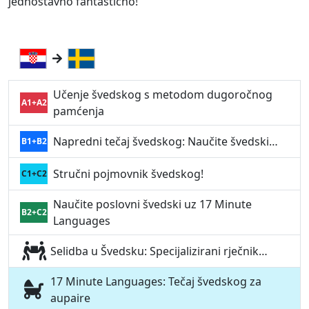
jednostavno fantastično!“
Učenje švedskog s metodom dugoročnog
A1+A2
pamćenja
Napredni tečaj švedskog: Naučite švedski…
B1+B2
Stručni pojmovnik švedskog!
C1+C2
Naučite poslovni švedski uz 17 Minute
B2+C2
Languages
Selidba u Švedsku: Specijalizirani rječnik…
17 Minute Languages: Tečaj švedskog za
aupaire