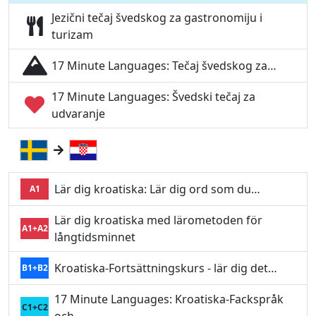
Jezični tečaj švedskog za gastronomiju i
turizam
17 Minute Languages: Tečaj švedskog za…
17 Minute Languages: Švedski tečaj za
udvaranje
Lär dig kroatiska: Lär dig ord som du…
A1
Lär dig kroatiska med lärometoden för
A1+A2
långtidsminnet
Kroatiska-Fortsättningskurs - lär dig det…
B1+B2
17 Minute Languages: Kroatiska-Fackspråk
C1+C2