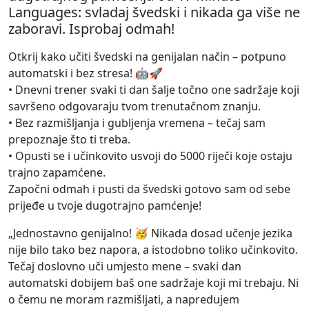
Languages: svladaj švedski i nikada ga više ne
zaboravi. Isprobaj odmah!
Otkrij kako učiti švedski na genijalan način – potpuno
automatski i bez stresa! 🤖🚀
• Dnevni trener svaki ti dan šalje točno one sadržaje koji
savršeno odgovaraju tvom trenutačnom znanju.
• Bez razmišljanja i gubljenja vremena – tečaj sam
prepoznaje što ti treba.
• Opusti se i učinkovito usvoji do 5000 riječi koje ostaju
trajno zapamćene.
Započni odmah i pusti da švedski gotovo sam od sebe
prijeđe u tvoje dugotrajno pamćenje!
„Jednostavno genijalno! 🥳 Nikada dosad učenje jezika
nije bilo tako bez napora, a istodobno toliko učinkovito.
Tečaj doslovno uči umjesto mene – svaki dan
automatski dobijem baš one sadržaje koji mi trebaju. Ni
o čemu ne moram razmišljati, a napredujem