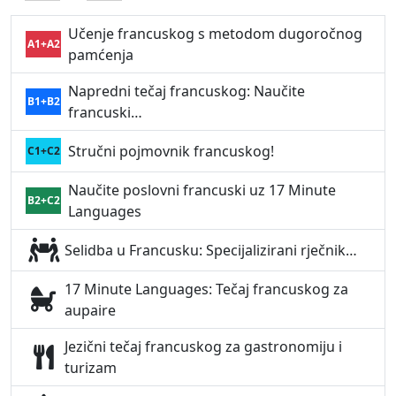
Učenje francuskog s metodom dugoročnog
A1+A2
pamćenja
Napredni tečaj francuskog: Naučite
B1+B2
francuski…
Stručni pojmovnik francuskog!
C1+C2
Naučite poslovni francuski uz 17 Minute
B2+C2
Languages
Selidba u Francusku: Specijalizirani rječnik…
17 Minute Languages: Tečaj francuskog za
aupaire
Jezični tečaj francuskog za gastronomiju i
turizam