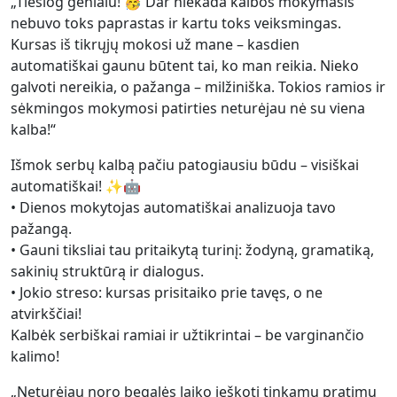
„Tiesiog genialu! 🥳 Dar niekada kalbos mokymasis
nebuvo toks paprastas ir kartu toks veiksmingas.
Kursas iš tikrųjų mokosi už mane – kasdien
automatiškai gaunu būtent tai, ko man reikia. Nieko
galvoti nereikia, o pažanga – milžiniška. Tokios ramios ir
sėkmingos mokymosi patirties neturėjau nė su viena
kalba!“
Išmok serbų kalbą pačiu patogiausiu būdu – visiškai
automatiškai! ✨🤖
• Dienos mokytojas automatiškai analizuoja tavo
pažangą.
• Gauni tiksliai tau pritaikytą turinį: žodyną, gramatiką,
sakinių struktūrą ir dialogus.
• Jokio streso: kursas prisitaiko prie tavęs, o ne
atvirkščiai!
Kalbėk serbiškai ramiai ir užtikrintai – be varginančio
kalimo!
„Neturėjau noro begalės laiko ieškoti tinkamų pratimų