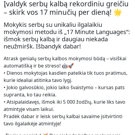
Įvaldyk serbų kalbą rekordiniu greičiu
– skirk vos 17 minučių per dieną! 🌟
Mokykis serbų su unikaliu ilgalaikiu
mokymosi metodu iš „17 Minute Languages“:
išmok serbų kalbą ir daugiau niekada
neužmiršk. Išbandyk dabar!
Atrask genialų serbų kalbos mokymosi būdą – visiškai
automatišką ir be streso! 🤖🚀
• Dienos mokytojas kasdien pateikia tik tuos pratimus,
kurie idealiai atitinka tavo lygį.
• Jokio galvosūkio, jokio laiko švaistymo – kursas pats
supranta, ko tau reikia.
• Atsipalaidavęs, išmok iki 5 000 žodžių, kurie liks tavo
atmintyje visam laikui.
Pradėk dabar ir leisk serbų kalbai savaime įsitvirtinti
tavo ilgalaikėje atmintyje!