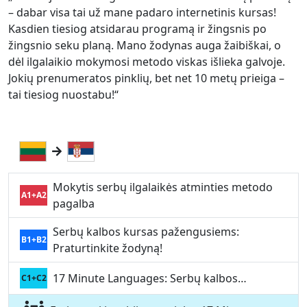
– dabar visa tai už mane padaro internetinis kursas!
Kasdien tiesiog atsidarau programą ir žingsnis po
žingsnio seku planą. Mano žodynas auga žaibiškai, o
dėl ilgalaikio mokymosi metodo viskas išlieka galvoje.
Jokių prenumeratos pinklių, bet net 10 metų prieiga –
tai tiesiog nuostabu!“
Mokytis serbų ilgalaikės atminties metodo
A1+A2
pagalba
Serbų kalbos kursas pažengusiems:
B1+B2
Praturtinkite žodyną!
17 Minute Languages: Serbų kalbos…
C1+C2