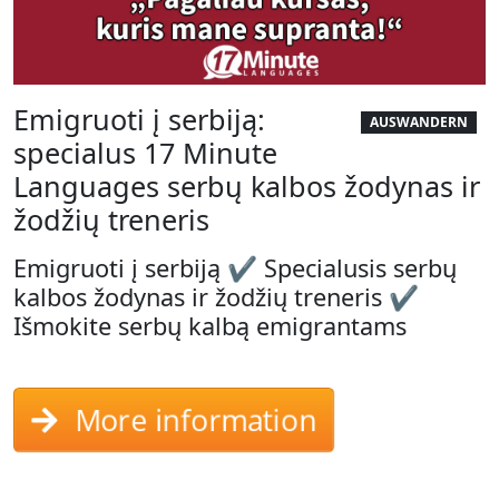
Emigruoti į serbiją:
AUSWANDERN
specialus 17 Minute
Languages serbų kalbos žodynas ir
žodžių treneris
Emigruoti į serbiją ✔ Specialusis serbų
kalbos žodynas ir žodžių treneris ✔
Išmokite serbų kalbą emigrantams
More information